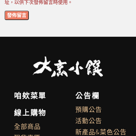
址，以供下次發佈留言時使用。
咱欸菜單
公告欄
預購公告
線上購物
活動公告
全部商品
新產品&菜色公告