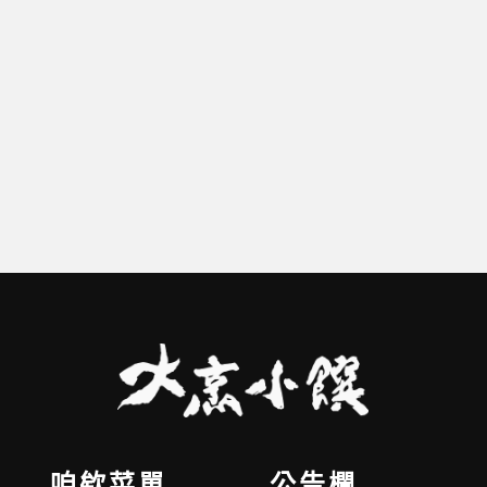
咱欸菜單
公告欄