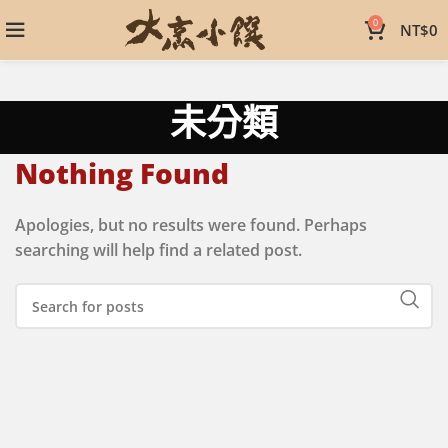
0
NT$
0
未分類
Nothing Found
Apologies, but no results were found. Perhaps
searching will help find a related post.